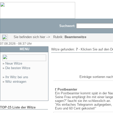
Suchwort:
Sie befinden sich hier --> Rubrik:
Beamtenwitze
07.08.2026 - 06:37 Uhr
MENU
Witze gefunden:
7
- Klicken Sie auf den D
»
Neue Witze
»
Die besten Witze
Einträge sortieren n
»
Ihr Witz bei uns
»
Witz eintragen
Postbeamter
Ein Postbeamter kommt spät in der Nac
Seine Frau empfängt ihn mit einer lange
sagen?” faucht sie ihn schliesslich an.
”Als einfaches Telegramm aufgegeben,
TOP-15 Liste der Witze
Euro und 60 Cent gekostet!”