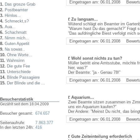
Eingetragen am: 06.01.2008
Bewert
1.
Das grosze Grab
2.
Postbeamter
3.
Hirnlos...
Zu langsam...
4.
Schmeckt,s?
Wütend schlägt ein Beamter im Garten
5.
Aua...
”Warum hast Du das gemacht?” Fragt se
6.
Schachmatt
”Das aufdringliche Biest verfolgt mich
7.
Nimm mich...
Eingetragen am: 06.01.2008
Bewert
8.
Guten Appetit
9.
Na sowas..
10.
Ohne Worte...
Wohl sonst nichts zu tun?
11.
Wahnsinn
Müller betritt eine Amtsstube, möchte f
12.
Die gute Fee
hier, was?”
13.
Unterschiede
Der Beamte: ”ja - Genau 78!”
14.
Blinde Passagiere
Eingetragen am: 06.01.2008
Bewert
15.
Der Blinde und die ...
Aquarium...
Besucherstatistik
Zwei Beamte sitzen zusammen im Zimmer
Gezählt seit dem 18.04.2009
uns ein Aquarium kaufen?”
Der Andere: ”Meinst Du nicht, das bringt
Besucher gesamt:
674.657
Eingetragen am: 06.01.2008
Bewert
Seitenaufrufe:
7.863.377
In den letzten 24h:
416
Gute Zeiteinteilung erforderlich