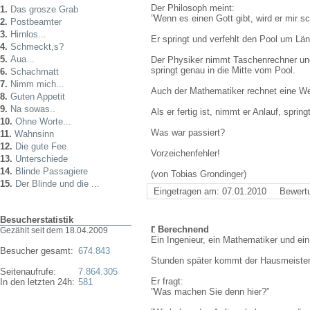
Der Philosoph meint:
1.
Das grosze Grab
”Wenn es einen Gott gibt, wird er mir sc
2.
Postbeamter
3.
Hirnlos...
Er springt und verfehlt den Pool um Lä
4.
Schmeckt,s?
5.
Aua...
Der Physiker nimmt Taschenrechner und
springt genau in die Mitte vom Pool.
6.
Schachmatt
7.
Nimm mich...
Auch der Mathematiker rechnet eine We
8.
Guten Appetit
9.
Na sowas..
Als er fertig ist, nimmt er Anlauf, sprin
10.
Ohne Worte...
Was war passiert?
11.
Wahnsinn
12.
Die gute Fee
Vorzeichenfehler!
13.
Unterschiede
14.
Blinde Passagiere
(von Tobias Grondinger)
15.
Der Blinde und die ...
Eingetragen am: 07.01.2010
Bewert
Besucherstatistik
Berechnend
Gezählt seit dem 18.04.2009
Ein Ingenieur, ein Mathematiker und e
Besucher gesamt:
674.843
Stunden später kommt der Hausmeister
Seitenaufrufe:
7.864.305
Er fragt:
In den letzten 24h:
581
”Was machen Sie denn hier?”