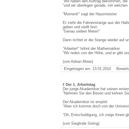
”Wir haben den Auftrag bekommen, die H
”und wir überlegen gerade, mit welche
”Moment!” sagt der Hausmeister.
Er zieht die Fahnenstange aus der Halte
geben und stellt fest:
”Genau sieben Meter!”
Dann richtet er die Stange wieder auf un
”Arbeiter!” höhnt der Mathematiker.
”Wir reden von der Höhe, und er gibt un
(von Adrian Meier)
Eingetragen am: 13.01.2010
Bewert
Der 1. Arbeitstag
Der junge Akademiker hat seinen ersten 
”Nehmen Sie den Besen und kehren Sie 
Der Akademiker ist empört:
”Aber ich komme doch von der Universit
”Oh, Entschuldigung, ich zeige Ihnen gl
(von Sieglinde Söring)