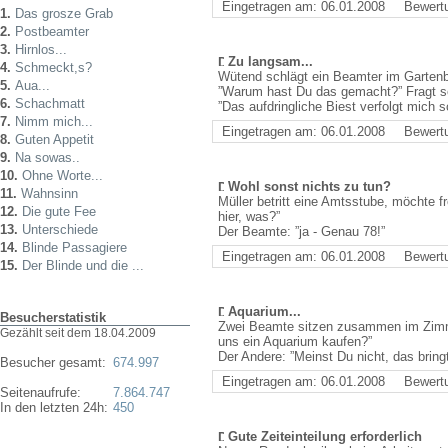
Eingetragen am: 06.01.2008
Bewert
1.
Das grosze Grab
2.
Postbeamter
3.
Hirnlos...
Zu langsam...
4.
Schmeckt,s?
Wütend schlägt ein Beamter im Garten
5.
Aua...
”Warum hast Du das gemacht?” Fragt se
6.
Schachmatt
”Das aufdringliche Biest verfolgt mich
7.
Nimm mich...
Eingetragen am: 06.01.2008
Bewert
8.
Guten Appetit
9.
Na sowas..
10.
Ohne Worte...
Wohl sonst nichts zu tun?
11.
Wahnsinn
Müller betritt eine Amtsstube, möchte f
12.
Die gute Fee
hier, was?”
13.
Unterschiede
Der Beamte: ”ja - Genau 78!”
14.
Blinde Passagiere
Eingetragen am: 06.01.2008
Bewert
15.
Der Blinde und die ...
Aquarium...
Besucherstatistik
Zwei Beamte sitzen zusammen im Zimmer
Gezählt seit dem 18.04.2009
uns ein Aquarium kaufen?”
Der Andere: ”Meinst Du nicht, das bringt
Besucher gesamt:
674.997
Eingetragen am: 06.01.2008
Bewert
Seitenaufrufe:
7.864.747
In den letzten 24h:
450
Gute Zeiteinteilung erforderlich