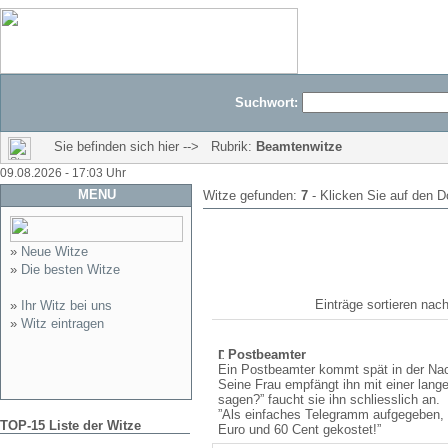
Suchwort:
Sie befinden sich hier --> Rubrik:
Beamtenwitze
09.08.2026 - 17:03 Uhr
MENU
Witze gefunden:
7
- Klicken Sie auf den D
»
Neue Witze
»
Die besten Witze
Einträge sortieren n
»
Ihr Witz bei uns
»
Witz eintragen
Postbeamter
Ein Postbeamter kommt spät in der Nac
Seine Frau empfängt ihn mit einer lange
sagen?” faucht sie ihn schliesslich an.
”Als einfaches Telegramm aufgegeben,
TOP-15 Liste der Witze
Euro und 60 Cent gekostet!”