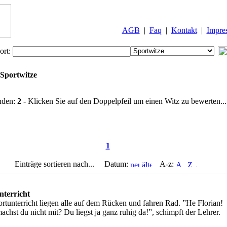
AGB
|
Faq
|
Kontakt
|
Impre
ort:
Sportwitze
nden:
2
- Klicken Sie auf den Doppelpfeil um einen Witz zu bewerten...
1
Einträge sortieren nach... Datum:
A-z:
terricht
rtunterricht liegen alle auf dem Rücken und fahren Rad. ”He Florian!
hst du nicht mit? Du liegst ja ganz ruhig da!”, schimpft der Lehrer.