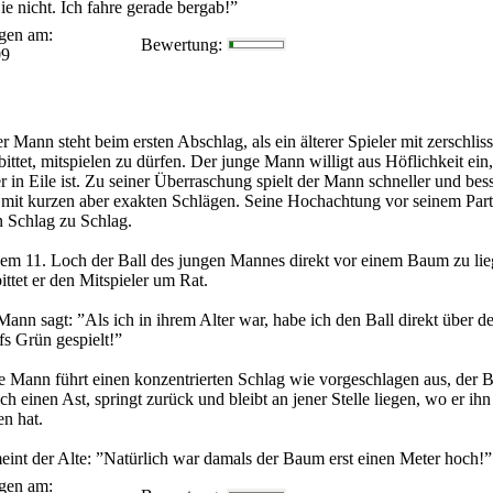
e nicht. Ich fahre gerade bergab!”
gen am:
Bewertung:
09
r Mann steht beim ersten Abschlag, als ein älterer Spieler mit zerschli
ittet, mitspielen zu dürfen. Der junge Mann willigt aus Höflichkeit ein,
 in Eile ist. Zu seiner Überraschung spielt der Mann schneller und bess
, mit kurzen aber exakten Schlägen. Seine Hochachtung vor seinem Part
n Schlag zu Schlag.
dem 11. Loch der Ball des jungen Mannes direkt vor einem Baum zu li
ttet er den Mitspieler um Rat.
Mann sagt: ”Als ich in ihrem Alter war, habe ich den Ball direkt über d
s Grün gespielt!”
e Mann führt einen konzentrierten Schlag wie vorgeschlagen aus, der B
doch einen Ast, springt zurück und bleibt an jener Stelle liegen, wo er ihn
n hat.
eint der Alte: ”Natürlich war damals der Baum erst einen Meter hoch!”
gen am: