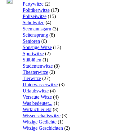
Partywitze
(
2
)
Politikerwitze
(
17
)
Polizeiwitze
(
15
)
Schulwitze
(
4
)
Seemannsgarn
(
3
)
Seitensprung
(
8
)
Senioren
(
6
)
Sonstige Witze
(
13
)
Sportwitze
(
2
)
Stilblüten
(
1
)
Studentenwitze
(
8
)
Theaterwitze
(
2
)
Tierwitze
(
27
)
Unterwasserwitze
(
3
)
Urlaubswitze
(
4
)
Versaute Witze
(
4
)
Was bedeutet...
(
1
)
Wirklich erlebt
(
8
)
Wissenschaftswitze
(
3
)
Witzige Gedichte
(
1
)
Witzige Geschichten
(
2
)