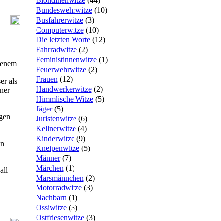
Blondinenwitze
(
44
)
Bundeswehrwitze
(
10
)
Busfahrerwitze
(
3
)
Computerwitze
(
10
)
Die letzten Worte
(
12
)
Fahrradwitze
(
2
)
Feministinnenwitze
(
1
)
ssenem
Feuerwehrwitze
(
2
)
Frauen
(
12
)
er als
Handwerkerwitze
(
2
)
ner
Himmlische Witze
(
5
)
Jäger
(
5
)
egen
Juristenwitze
(
6
)
Kellnerwitze
(
4
)
Kinderwitze
(
9
)
en
Kneipenwitze
(
5
)
Männer
(
7
)
Märchen
(
1
)
all
Marsmännchen
(
2
)
Motorradwitze
(
3
)
Nachbarn
(
1
)
Ossiwitze
(
3
)
Ostfriesenwitze
(
3
)