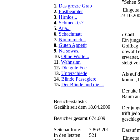
”Sehen Si
1.
Das grosze Grab
Eingetra
2.
Postbeamter
23.10.20
3.
Hirnlos...
4.
Schmeckt,s?
5.
Aua...
6.
Schachmatt
Golf
7.
Nimm mich...
Ein junge
8.
Guten Appetit
Golfbag b
9.
Na sowas..
obwohl er
10.
Ohne Worte...
erwartet
11.
Wahnsinn
steigt vo
12.
Die gute Fee
13.
Unterschiede
Als auf 
14.
Blinde Passagiere
kommt, bi
15.
Der Blinde und die ...
Der alte 
Baum auf
Besucherstatistik
Gezählt seit dem 18.04.2009
Der jung
trifft je
Besucher gesamt:
674.609
geschlage
Seitenaufrufe:
7.863.201
Darauf m
In den letzten
521
Eingetra