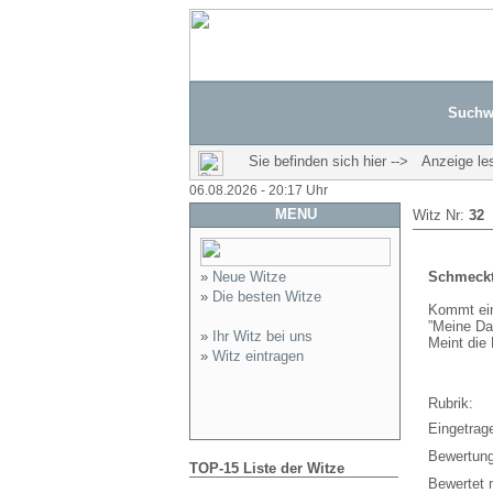
Suchw
Sie befinden sich hier --> Anzeige le
06.08.2026 - 20:17 Uhr
MENU
Witz Nr:
32
»
Neue Witze
Schmeckt
»
Die besten Witze
Kommt ein
”Meine Da
»
Ihr Witz bei uns
Meint die
»
Witz eintragen
Rubrik:
Eingetrag
Bewertung
TOP-15 Liste der Witze
Bewertet m