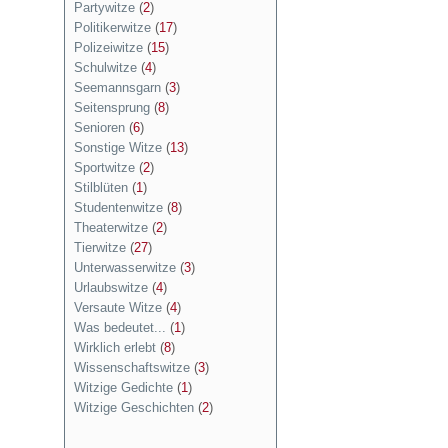
Partywitze
(
2
)
Politikerwitze
(
17
)
Polizeiwitze
(
15
)
Schulwitze
(
4
)
Seemannsgarn
(
3
)
Seitensprung
(
8
)
Senioren
(
6
)
Sonstige Witze
(
13
)
Sportwitze
(
2
)
Stilblüten
(
1
)
Studentenwitze
(
8
)
Theaterwitze
(
2
)
Tierwitze
(
27
)
Unterwasserwitze
(
3
)
Urlaubswitze
(
4
)
Versaute Witze
(
4
)
Was bedeutet...
(
1
)
Wirklich erlebt
(
8
)
Wissenschaftswitze
(
3
)
Witzige Gedichte
(
1
)
Witzige Geschichten
(
2
)