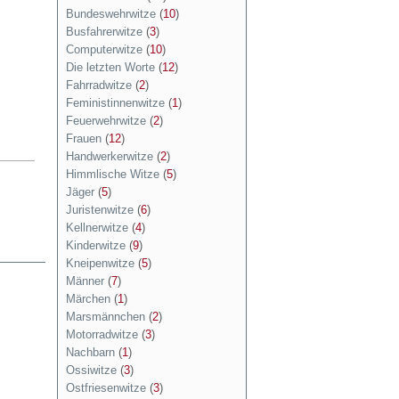
Bundeswehrwitze
(
10
)
Busfahrerwitze
(
3
)
Computerwitze
(
10
)
Die letzten Worte
(
12
)
Fahrradwitze
(
2
)
Feministinnenwitze
(
1
)
Feuerwehrwitze
(
2
)
Frauen
(
12
)
Handwerkerwitze
(
2
)
Himmlische Witze
(
5
)
Jäger
(
5
)
Juristenwitze
(
6
)
Kellnerwitze
(
4
)
Kinderwitze
(
9
)
Kneipenwitze
(
5
)
Männer
(
7
)
Märchen
(
1
)
Marsmännchen
(
2
)
Motorradwitze
(
3
)
Nachbarn
(
1
)
Ossiwitze
(
3
)
Ostfriesenwitze
(
3
)