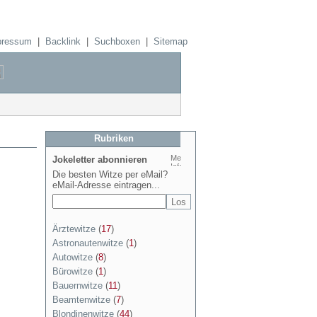
pressum
|
Backlink
|
Suchboxen
|
Sitemap
Rubriken
Jokeletter abonnieren
Die besten Witze per eMail?
eMail-Adresse eintragen...
Ärztewitze
(
17
)
Astronautenwitze
(
1
)
Autowitze
(
8
)
Bürowitze
(
1
)
Bauernwitze
(
11
)
Beamtenwitze
(
7
)
Blondinenwitze
(
44
)