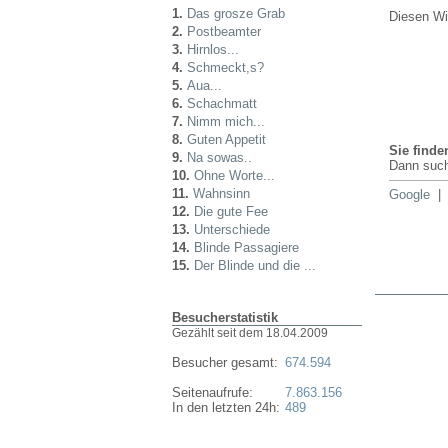
1.
Das grosze Grab
Diesen Wi
2.
Postbeamter
3.
Hirnlos...
4.
Schmeckt,s?
5.
Aua...
6.
Schachmatt
7.
Nimm mich...
8.
Guten Appetit
Sie finde
9.
Na sowas..
Dann such
10.
Ohne Worte...
11.
Wahnsinn
Google
12.
Die gute Fee
13.
Unterschiede
14.
Blinde Passagiere
15.
Der Blinde und die ...
Besucherstatistik
Gezählt seit dem 18.04.2009
Besucher gesamt:
674.594
Seitenaufrufe:
7.863.156
In den letzten 24h:
489