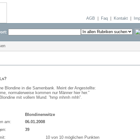
AGB
|
Faq
|
Kontakt
|
Im
ort:
sen
,s?
e Blondine in die Samenbank. Meint der Angestellte:
me, normalerweise kommen nur Männer hier her.”
 Blondine mit vollem Mund: ”hmp mhmh mhh”.
Blondinenwitze
en am:
06.01.2008
en:
39
it:
10 von 10 möglichen Punkten