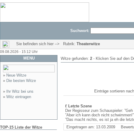
Suchwort:
Sie befinden sich hier --> Rubrik:
Theaterwitze
09.08.2026 - 15:12 Uhr
MENU
Witze gefunden:
2
- Klicken Sie auf den D
»
Neue Witze
»
Die besten Witze
Einträge sortieren n
»
Ihr Witz bei uns
»
Witz eintragen
Letzte Szene
Der Regisseur zum Schauspieler: ”Geh 
”Aber ich kann doch nicht schwimmen!”
”Das macht nichts, es ist ja eh die letz
Eingetragen am: 13.03.2009
Bewert
TOP-15 Liste der Witze