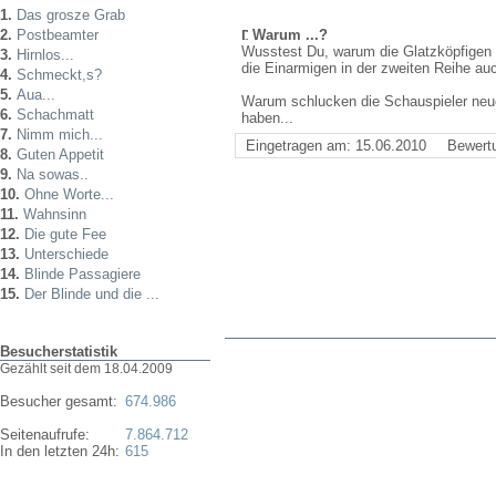
1.
Das grosze Grab
2.
Postbeamter
Warum ...?
Wusstest Du, warum die Glatzköpfigen i
3.
Hirnlos...
die Einarmigen in der zweiten Reihe au
4.
Schmeckt,s?
5.
Aua...
Warum schlucken die Schauspieler neue
6.
Schachmatt
haben...
7.
Nimm mich...
Eingetragen am: 15.06.2010
Bewert
8.
Guten Appetit
9.
Na sowas..
10.
Ohne Worte...
11.
Wahnsinn
12.
Die gute Fee
13.
Unterschiede
14.
Blinde Passagiere
15.
Der Blinde und die ...
Besucherstatistik
Gezählt seit dem 18.04.2009
Besucher gesamt:
674.986
Seitenaufrufe:
7.864.712
In den letzten 24h:
615