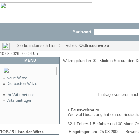
Suchwort:
Sie befinden sich hier --> Rubrik:
Ostfriesenwitze
10.08.2026 - 09:24 Uhr
MENU
Witze gefunden:
3
- Klicken Sie auf den D
»
Neue Witze
»
Die besten Witze
Einträge sortieren n
»
Ihr Witz bei uns
»
Witz eintragen
Feuerwehrauto
Wie viel Besatzung hat ein ostfriesisc
32-1 Fahrer-1 Beifahrer und 30 Mann O
Eingetragen am: 25.03.2009
Bewert
TOP-15 Liste der Witze