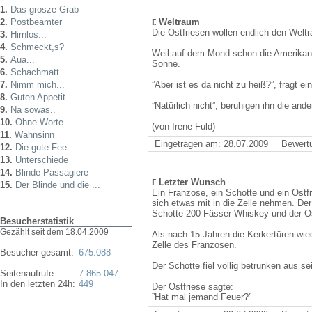
1.
Das grosze Grab
2.
Postbeamter
Weltraum
Die Ostfriesen wollen endlich den Welt
3.
Hirnlos...
4.
Schmeckt,s?
Weil auf dem Mond schon die Amerikane
5.
Aua...
Sonne.
6.
Schachmatt
7.
Nimm mich...
”Aber ist es da nicht zu heiß?”, fragt ein
8.
Guten Appetit
”Natürlich nicht”, beruhigen ihn die ande
9.
Na sowas..
10.
Ohne Worte...
(von Irene Fuld)
11.
Wahnsinn
Eingetragen am: 28.07.2009
Bewert
12.
Die gute Fee
13.
Unterschiede
14.
Blinde Passagiere
Letzter Wunsch
15.
Der Blinde und die ...
Ein Franzose, ein Schotte und ein Ostfr
sich etwas mit in die Zelle nehmen. De
Schotte 200 Fässer Whiskey und der Ost
Besucherstatistik
Gezählt seit dem 18.04.2009
Als nach 15 Jahren die Kerkertüren wie
Zelle des Franzosen.
Besucher gesamt:
675.088
Der Schotte fiel völlig betrunken aus se
Seitenaufrufe:
7.865.047
In den letzten 24h:
449
Der Ostfriese sagte:
”Hat mal jemand Feuer?”