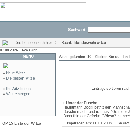
Suchwort:
Sie befinden sich hier --> Rubrik:
Bundeswehrwitze
07.08.2026 - 04:43 Uhr
MENU
Witze gefunden:
10
- Klicken Sie auf den 
»
Neue Witze
»
Die besten Witze
Einträge sortieren n
»
Ihr Witz bei uns
»
Witz eintragen
Unter der Dusche
Hauptmann Böckl betritt den Mannschaf
Dusche macht und ruft aus: ”Gefreiter Je
Daraufhin der Gefreite: ”Wieso? Ist noc
Eingetragen am: 06.01.2008
Bewert
TOP-15 Liste der Witze