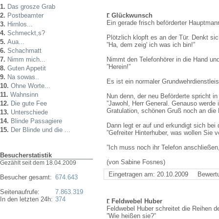
1.
Das grosze Grab
2.
Postbeamter
Glückwunsch
Ein gerade frisch beförderter Hauptman
3.
Hirnlos...
4.
Schmeckt,s?
Plötzlich klopft es an der Tür. Denkt s
5.
Aua...
”Ha, dem zeig' ich was ich bin!”
6.
Schachmatt
7.
Nimm mich...
Nimmt den Telefonhörer in die Hand und 
”Herein!”
8.
Guten Appetit
9.
Na sowas..
Es ist ein normaler Grundwehrdienstleis
10.
Ohne Worte...
11.
Wahnsinn
Nun denn, der neu Beförderte spricht in
12.
Die gute Fee
”Jawohl, Herr General. Genauso werde 
Gratulation, schönen Gruß noch an die 
13.
Unterschiede
14.
Blinde Passagiere
Dann legt er auf und erkundigt sich be
15.
Der Blinde und die ...
”Gefreiter Hinterhuber, was wollen Sie v
”Ich muss noch ihr Telefon anschließen
Besucherstatistik
(von Sabine Fosnes)
Gezählt seit dem 18.04.2009
Eingetragen am: 20.10.2009
Bewert
Besucher gesamt:
674.643
Seitenaufrufe:
7.863.319
In den letzten 24h:
374
Feldwebel Huber
Feldwebel Huber schreitet die Reihen de
”Wie heißen sie?”