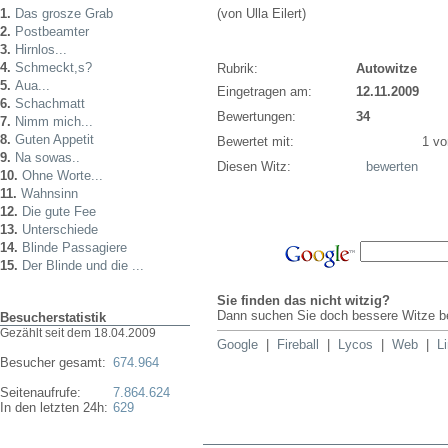
1.
Das grosze Grab
(von Ulla Eilert)
2.
Postbeamter
3.
Hirnlos...
4.
Schmeckt,s?
Rubrik:
Autowitze
5.
Aua...
Eingetragen am:
12.11.2009
6.
Schachmatt
Bewertungen:
34
7.
Nimm mich...
8.
Guten Appetit
Bewertet mit:
1 von
9.
Na sowas..
Diesen Witz:
bewerten
10.
Ohne Worte...
11.
Wahnsinn
12.
Die gute Fee
13.
Unterschiede
14.
Blinde Passagiere
15.
Der Blinde und die ...
Sie finden das nicht witzig?
Dann suchen Sie doch bessere Witze be
Besucherstatistik
Gezählt seit dem 18.04.2009
Google
|
Fireball
|
Lycos
|
Web
|
L
Besucher gesamt:
674.964
Seitenaufrufe:
7.864.624
In den letzten 24h:
629