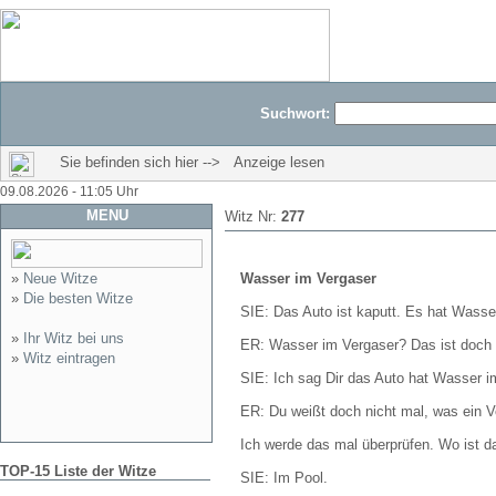
Suchwort:
Sie befinden sich hier --> Anzeige lesen
09.08.2026 - 11:05 Uhr
MENU
Witz Nr:
277
»
Neue Witze
Wasser im Vergaser
»
Die besten Witze
SIE: Das Auto ist kaputt. Es hat Wasse
»
Ihr Witz bei uns
ER: Wasser im Vergaser? Das ist doch l
»
Witz eintragen
SIE: Ich sag Dir das Auto hat Wasser i
ER: Du weißt doch nicht mal, was ein Ve
Ich werde das mal überprüfen. Wo ist d
TOP-15 Liste der Witze
SIE: Im Pool.