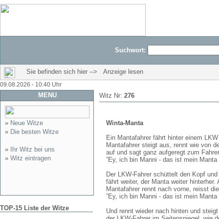
Suchwort:
Sie befinden sich hier --> Anzeige lesen
09.08.2026 - 10:40 Uhr
MENU
Witz Nr:
276
»
Neue Witze
Winta-Manta
»
Die besten Witze
Ein Mantafahrer fährt hinter einem LKW
Mantafahrer steigt aus, rennt wie von d
»
Ihr Witz bei uns
auf und sagt ganz aufgeregt zum Fahrer
»
Witz eintragen
”Ey, ich bin Manni - das ist mein Manta 
Der LKW-Fahrer schüttelt den Kopf und 
fährt weiter, der Manta weiter hinterher
Mantafahrer rennt nach vorne, reisst d
”Ey, ich bin Manni - das ist mein Manta 
TOP-15 Liste der Witze
Und rennt wieder nach hinten und steigt
der LKW-Fahrer im Seitenspiegel, wie d