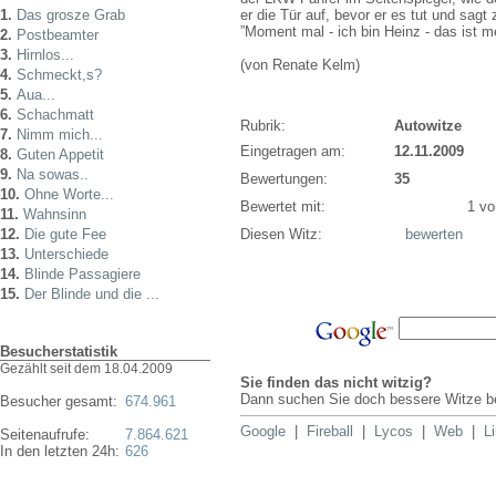
1.
Das grosze Grab
er die Tür auf, bevor er es tut und sagt 
”Moment mal - ich bin Heinz - das ist m
2.
Postbeamter
3.
Hirnlos...
(von Renate Kelm)
4.
Schmeckt,s?
5.
Aua...
6.
Schachmatt
Rubrik:
Autowitze
7.
Nimm mich...
Eingetragen am:
12.11.2009
8.
Guten Appetit
9.
Na sowas..
Bewertungen:
35
10.
Ohne Worte...
Bewertet mit:
1 von
11.
Wahnsinn
12.
Die gute Fee
Diesen Witz:
bewerten
13.
Unterschiede
14.
Blinde Passagiere
15.
Der Blinde und die ...
Besucherstatistik
Gezählt seit dem 18.04.2009
Sie finden das nicht witzig?
Dann suchen Sie doch bessere Witze be
Besucher gesamt:
674.961
Google
|
Fireball
|
Lycos
|
Web
|
L
Seitenaufrufe:
7.864.621
In den letzten 24h:
626