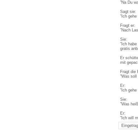
”Na Du wa
Sagt sie:
”Ich gehe
Fragt er:
”Nach Las
Sie:
”Ich habe 
gratis anb
Er schütt
mit gepac
Fragt die 
”Was soll
Er:
”Ich gehe
Sie:
”Was heiß
Er:
”Ich will 
Eingetrag