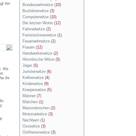
gt ihn
Bundeswehrwitze
(
10
)
Busfahrerwitze
(
3
)
Computerwitze
(
10
)
Die letzten Worte
(
12
)
Fahrradwitze
(
2
)
Feministinnenwitze
(
1
)
Feuerwehrwitze
(
2
)
Frauen
(
12
)
Handwerkerwitze
(
2
)
Himmlische Witze
(
5
)
Jäger
(
5
)
. Als
Juristenwitze
(
6
)
en
Kellnerwitze
(
4
)
he ihr
Kinderwitze
(
9
)
Kneipenwitze
(
5
)
Männer
(
7
)
du
Märchen
(
1
)
by
Marsmännchen
(
2
)
Motorradwitze
(
3
)
f
Nachbarn
(
1
)
Ossiwitze
(
3
)
Ostfriesenwitze
(
3
)