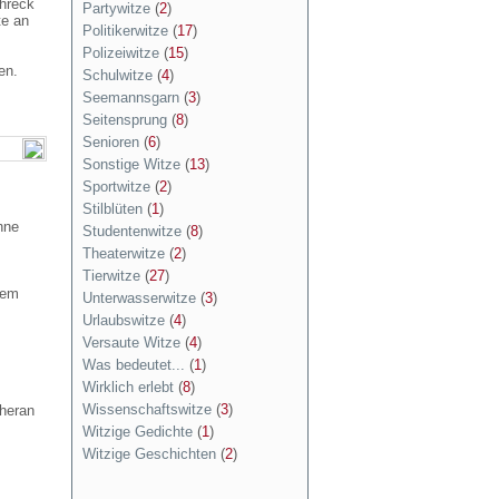
chreck
Partywitze
(
2
)
te an
Politikerwitze
(
17
)
Polizeiwitze
(
15
)
en.
Schulwitze
(
4
)
Seemannsgarn
(
3
)
Seitensprung
(
8
)
Senioren
(
6
)
Sonstige Witze
(
13
)
Sportwitze
(
2
)
Stilblüten
(
1
)
nne
Studentenwitze
(
8
)
Theaterwitze
(
2
)
Tierwitze
(
27
)
dem
Unterwasserwitze
(
3
)
Urlaubswitze
(
4
)
Versaute Witze
(
4
)
Was bedeutet...
(
1
)
Wirklich erlebt
(
8
)
Wissenschaftswitze
(
3
)
 heran
Witzige Gedichte
(
1
)
Witzige Geschichten
(
2
)