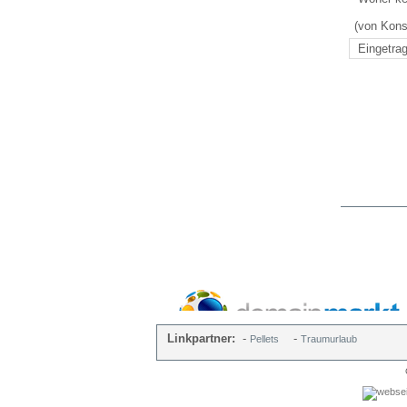
(von Kons
Eingetrag
Linkpartner:
-
-
Pellets
Traumurlaub