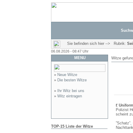
Suchw
Sie befinden sich hier --> Rubrik:
Se
06.08.2026 - 08:47 Uhr
MENU
Witze gefun
»
Neue Witze
»
Die besten Witze
»
Ihr Witz bei uns
»
Witz eintragen
Uniform
Polizist 
scheint z
”Schatz”, 
TOP-15 Liste der Witze
Nachttanks