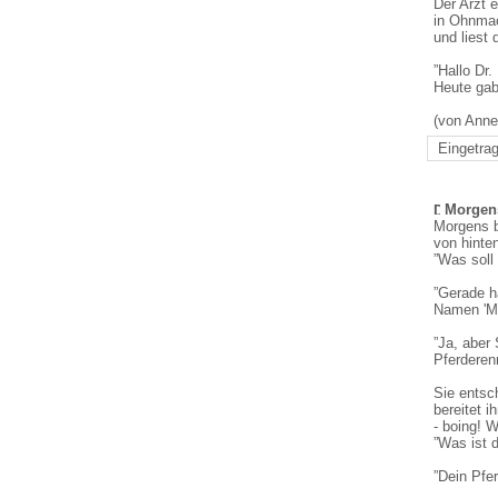
Der Arzt e
in Ohnmac
und liest
”Hallo Dr.
Heute gab
(von Anne
Eingetrag
Morgens
Morgens b
von hinten
”Was soll
”Gerade h
Namen 'Ma
”Ja, aber
Pferderen
Sie entsc
bereitet i
- boing! W
”Was ist d
”Dein Pfer