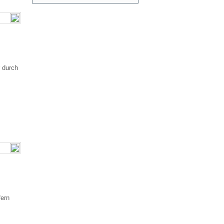
 durch
fern