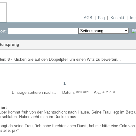
AGB
|
Faq
|
Kontakt
|
Im
ort:
itensprung
den:
8
- Klicken Sie auf den Doppelpfeil um einen Witz zu bewerten...
1
Einträge sortieren nach... Datum:
A-z:
iert
Huber kommt früh von der Nachtschicht nach Hause. Seine Frau liegt im Bett 
u schlafen. Huber zieht sich im Dunkeln aus.
sagt da seine Frau, ”ich habe fürchterlichen Durst, hol mir bitte eine Cola von
telle, ja?”