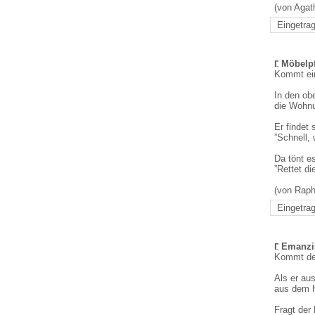
(von Agat
Eingetrag
Möbelpf
Kommt ein
In den ob
die Wohnu
Er findet 
”Schnell,
Da tönt e
”Rettet di
(von Raph
Eingetrag
Emanzip
Kommt der
Als er aus
aus dem 
Fragt der