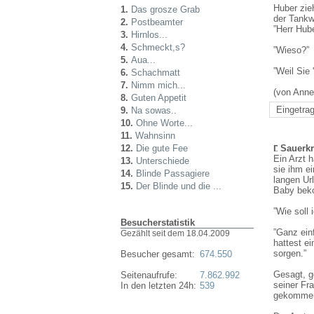
Huber zie
1.
Das grosze Grab
der Tankw
2.
Postbeamter
”Herr Hube
3.
Hirnlos...
4.
Schmeckt,s?
”Wieso?”
5.
Aua...
”Weil Sie
6.
Schachmatt
7.
Nimm mich...
(von Ann
8.
Guten Appetit
Eingetrag
9.
Na sowas..
10.
Ohne Worte...
11.
Wahnsinn
12.
Die gute Fee
Sauerkr
Ein Arzt h
13.
Unterschiede
sie ihm ei
14.
Blinde Passagiere
langen Url
15.
Der Blinde und die ...
Baby bek
”Wie soll
Besucherstatistik
”Ganz einf
Gezählt seit dem 18.04.2009
hattest ei
sorgen.”
Besucher gesamt:
674.550
Gesagt, g
Seitenaufrufe:
7.862.992
seiner Fr
In den letzten 24h:
539
gekommen,