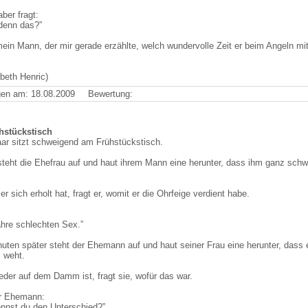
ber fragt:
denn das?”
mein Mann, der mir gerade erzählte, welch wundervolle Zeit er beim Angeln mit
beth Henric)
en am: 18.08.2009
Bewertung:
stückstisch
ar sitzt schweigend am Frühstückstisch.
 steht die Ehefrau auf und haut ihrem Mann eine herunter, dass ihm ganz schw
 sich erholt hat, fragt er, womit er die Ohrfeige verdient habe.
ahre schlechten Sex.”
nuten später steht der Ehemann auf und haut seiner Frau eine herunter, dass 
 weht.
eder auf dem Damm ist, fragt sie, wofür das war.
r Ehemann:
nnst du den Unterschied?”