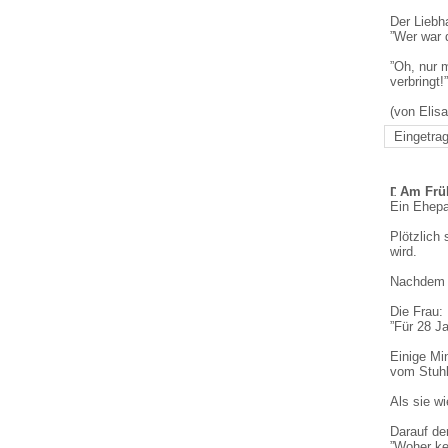
Der Liebha
”Wer war 
”Oh, nur 
verbringt!”
(von Elisa
Eingetrag
Am Früh
Ein Ehepa
Plötzlich
wird.
Nachdem er
Die Frau:
”Für 28 J
Einige Mi
vom Stuhl
Als sie wi
Darauf de
”Woher ke