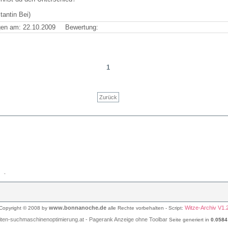
tantin Bei)
en am: 22.10.2009
Bewertung:
1
Zurück
www.bonnanoche.de
Witze-Archiv V1.
Copyright © 2008 by
alle Rechte vorbehalten - Script:
Seite generiert in
0.0584