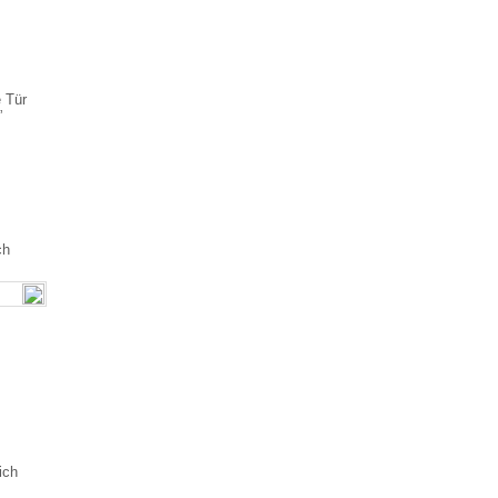
 Tür
”
ch
ich