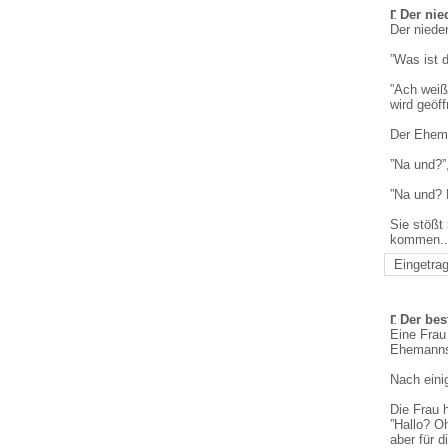
Der nie
Der niede
”Was ist d
”Ach weiß
wird geöff
Der Ehema
”Na und?”,
”Na und? 
Sie stößt 
kommen...
Eingetrag
Der bes
Eine Frau 
Ehemanns 
Nach einig
Die Frau h
”Hallo? Oh
aber für d