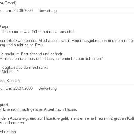
he Grond)
en am: 23.09.2009
Bewertung:
lege
 Ehemann etwas früher heim, als erwartet.
eren Stockwerken des Miethauses ist ein Feuer ausgebrochen und so rennt er
ng und sucht seine Frau.
sie nackt im Bett sitzend und schreit:
 wir müssen raus aus dem Haus, es brennt schon lichterloh.”
s kläglich aus dem Schrank:
e Möbel!...”
ael Küchle)
en am: 28.07.2009
Bewertung:
iert
 Ehemann nach getaner Arbeit nach Hause.
 dem Auto steigt und zur Haustüre geht, sieht er seine Frau mit 2 großen Kof
Haus kommen.
 Ehemann: