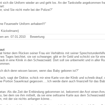
ht sich die Uniform wieder an und geht los. An der Tankstelle angekommen fra
art:
r, sind Sie nicht mehr bei der Polizei?”
 'ne Feuerwehr Uniform anhaben!!!”
e Kückelmann)
en am: 07.01.2010
Bewertung:
aut
at hinter dem Rücken seiner Frau ein Verhältnis mit seiner Sprechstundenhilfe
nes Tages beichtet, sie sei schwanger, gibt er ihr Geld und schickt sie für ein
aub in eine Klinik in den Schwarzwald. Dort soll sie unbemerkt und in aller Ru
ommen.
 ich dich denn wissen lassen, wenn das Baby geboren ist?”
ach, sagt der Doktor, schick mir eine Karte von der Klinik und schreib drauf, 
ne Portion Sauerkraut gegessen.....Ich werde dann auch finanziell für das Ba
etan. Als die Zeit der Entbindung gekommen ist, bekommt der Arzt einen Anru
au, bei dem sie ihm mitteilt, da sei eine seltsame Karte aus dem Schwarzwald
 mit der sie nichts anfangen könne...