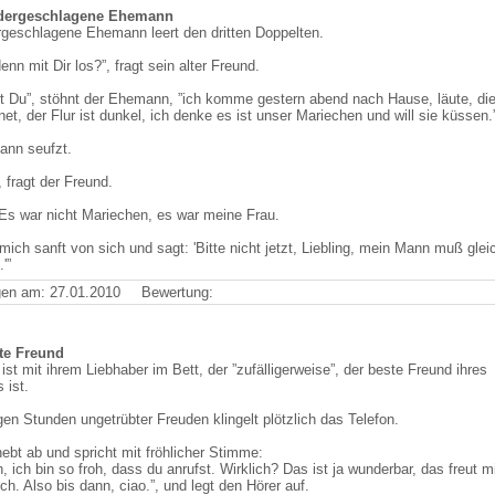
dergeschlagene Ehemann
rgeschlagene Ehemann leert den dritten Doppelten.
enn mit Dir los?”, fragt sein alter Freund.
t Du”, stöhnt der Ehemann, ”ich komme gestern abend nach Hause, läute, die
net, der Flur ist dunkel, ich denke es ist unser Mariechen und will sie küssen.
nn seufzt.
 fragt der Freund.
Es war nicht Mariechen, es war meine Frau.
mich sanft von sich und sagt: 'Bitte nicht jetzt, Liebling, mein Mann muß glei
'”
en am: 27.01.2010
Bewertung:
te Freund
ist mit ihrem Liebhaber im Bett, der ”zufälligerweise”, der beste Freund ihres
ist.
en Stunden ungetrübter Freuden klingelt plötzlich das Telefon.
ebt ab und spricht mit fröhlicher Stimme:
, ich bin so froh, dass du anrufst. Wirklich? Das ist ja wunderbar, das freut m
ich. Also bis dann, ciao.”, und legt den Hörer auf.