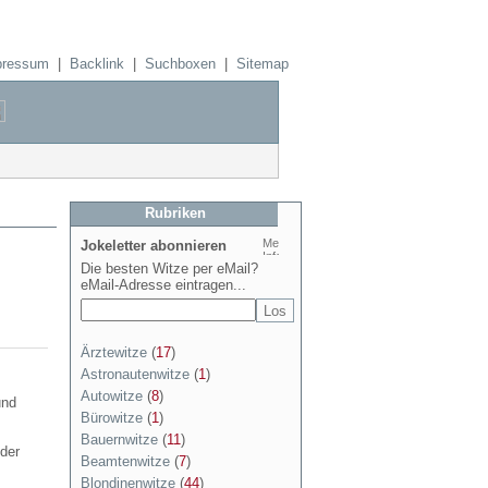
pressum
|
Backlink
|
Suchboxen
|
Sitemap
Rubriken
Jokeletter abonnieren
Die besten Witze per eMail?
eMail-Adresse eintragen...
Ärztewitze
(
17
)
Astronautenwitze
(
1
)
Autowitze
(
8
)
und
Bürowitze
(
1
)
Bauernwitze
(
11
)
 der
Beamtenwitze
(
7
)
Blondinenwitze
(
44
)