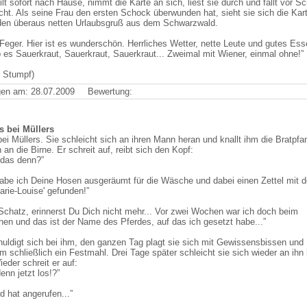
ilt sofort nach Hause, nimmt die Karte an sich, liest sie durch und fallt vor S
ht. Als seine Frau den ersten Schock überwunden hat, sieht sie sich die Kar
 den überaus netten Urlaubsgruß aus dem Schwarzwald.
 Feger. Hier ist es wunderschön. Herrliches Wetter, nette Leute und gutes Ess
 es Sauerkraut, Sauerkraut, Sauerkraut... Zweimal mit Wiener, einmal ohne!”
 Stumpf)
en am: 28.07.2009
Bewertung:
 bei Müllers
ei Müllers. Sie schleicht sich an ihren Mann heran und knallt ihm die Bratpfa
 an die Birne. Er schreit auf, reibt sich den Kopf:
 das denn?”
abe ich Deine Hosen ausgeräumt für die Wäsche und dabei einen Zettel mit 
rie-Louise' gefunden!”
 Schatz, erinnerst Du Dich nicht mehr... Vor zwei Wochen war ich doch beim
nen und das ist der Name des Pferdes, auf das ich gesetzt habe...”
huldigt sich bei ihm, den ganzen Tag plagt sie sich mit Gewissensbissen und
hm schließlich ein Festmahl. Drei Tage später schleicht sie sich wieder an ihn
ieder schreit er auf:
enn jetzt los!?”
d hat angerufen...”